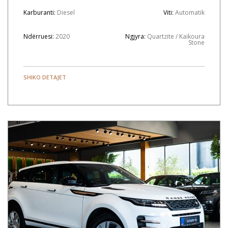
Karburanti:
Diesel
Viti:
Automatik
Ndërruesi:
2020
Ngjyra:
Quartzite / Kaikoura
Stone
SHIKO DETAJET