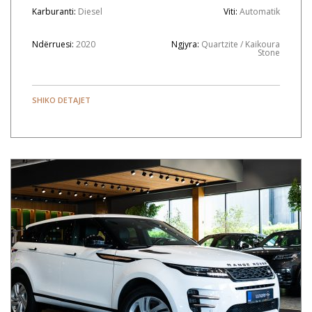
Karburanti:
Diesel
Viti:
Automatik
Ndërruesi:
2020
Ngjyra:
Quartzite / Kaikoura
Stone
SHIKO DETAJET