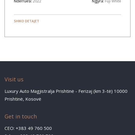
Ndërruesi:
2022
Ngjyra:
Fuji White
SHIKO DETAJET
Visit us
Luxury Auto Magjistralja Prishtinë - Ferizaj (km 3-të) 10000
Prishtinë, Kosovë
Get in touch
CEO: +383 49 760 500