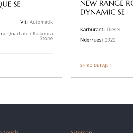
NEW RANGE R
UE SE
DYNAMIC SE
Viti:
Automatik
Karburanti:
Diesel
ra:
Quartzite / Kaikoura
Stone
Ndërruesi:
2022
SHIKO DETAJET
n touch
Sitemap